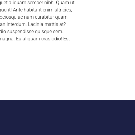
liquet aliquam semper nibh. Quam ut
uent! Ante habitant enim ultricies,
o sociosqu ac nam curabitur quam
ean interdum. Lacinia mattis at?
 Odio suspendisse quisque sem.
magna. Eu aliquam cras odio! Est