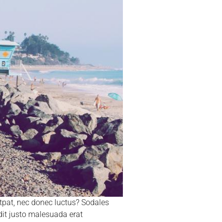
utpat, nec donec luctus? Sodales
dit justo malesuada erat