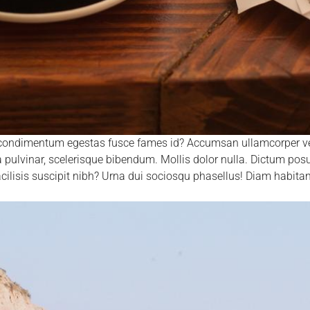
c condimentum egestas fusce fames id? Accumsan ullamcorper ve
a pulvinar, scelerisque bibendum. Mollis dolor nulla. Dictum posu
cilisis suscipit nibh? Urna dui sociosqu phasellus! Diam habitant 