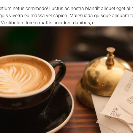
tium netus commodo! Luctus ac nostra blandit aliquet eget aliq
quis viverra eu massa vel sapien. Malesuada quisque aliquam t
! Vestibulum lorem mattis tincidunt dapibus, et.