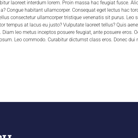
bitur laoreet interdum lorem. Proin massa hac feugiat fusce. A
m a? Congue habitant ullamcorper. Consequat eget lectus hac torq
ellus consectetur ullamcorper tristique venenatis sit purus. Le
itor tempus at lacus eu justo? Vulputate laoreet tellus? Quis aen
t. Diam leo metus inceptos posuere feugiat, ante posuere eros.
 ipsum. Leo commodo. Curabitur dictumst class eros. Donec dui 